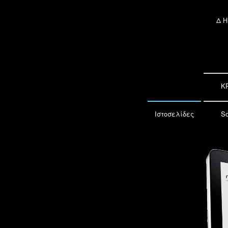
Δ
K
Ιστοσελίδες
So