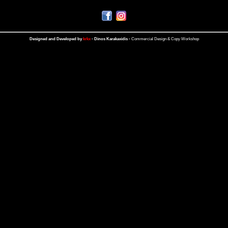
Designed and Developed by
krkx
- Dinos Karakaxidis -
Commercial Design & Copy Workshop