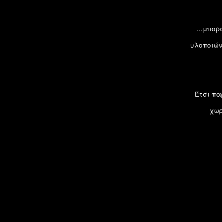
...μπορ
υλοποιών
Έτσι πα
χωρ