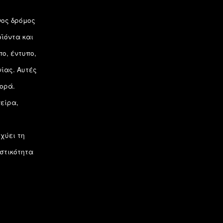
νος δρόμος
οϊόντα και
ο, έντυπο,
νίας. Αυτές
ορά.
είρα,
χύει τη
ιστικότητα