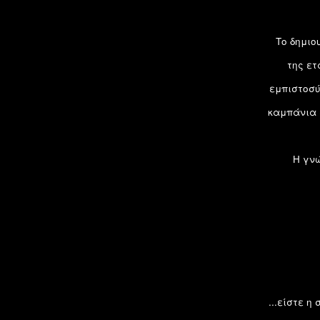
Το δημιο
της ετ
εμπιστοσύ
καμπάνια 
Η γνώ
...είστε 