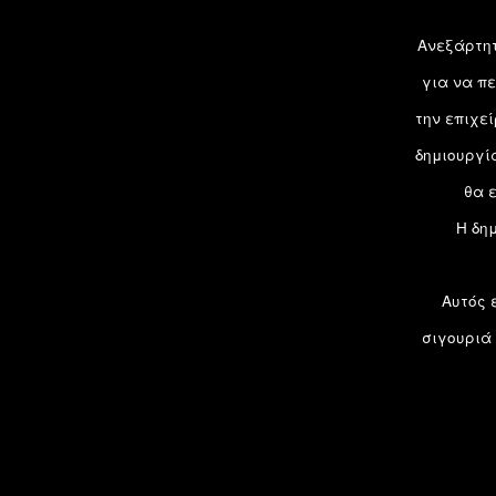
Ανεξάρτητ
για να πε
την επιχε
δημιουργία
θα 
Η δη
Αυτός 
σιγουριά 