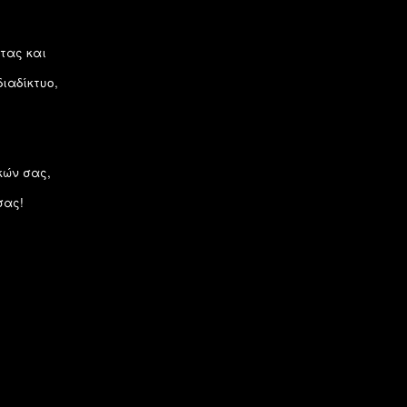
ντας και
ιαδίκτυο,
κών σας,
σας!