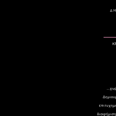
Δ
K
...χ
Δημιουρ
επιτυχημ
διαφήμιση 