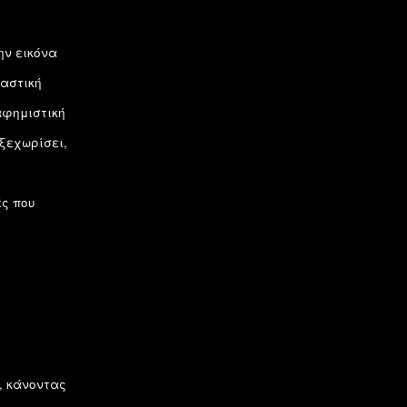
ην εικόνα
ραστική
αφημιστική
ξεχωρίσει,
ές που
, κάνοντας